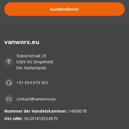
Kundendienst
vanworx.eu
Stationstraat 29
6369 VG Simpelveld
the Netherlands
+31 654 674 303
contact@vanworx.eu
Nummer der Handelskammer:
14068078
USt-IdNr:
NL001818524B70