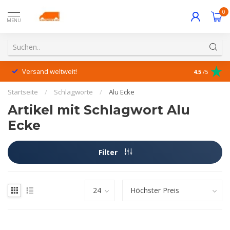
0
MENU
Versand weltweit!
Hervorrage
4.5
/5
Startseite
/
Schlagworte
/
Alu Ecke
Artikel mit Schlagwort Alu
Ecke
Filter