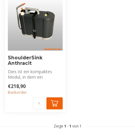
ShoulderSink
Anthracit
Dies ist ein kompaktes
Modul, in dem ein
komplettes Set zum
€218,90
Händewaschen integri...
Backorder
Zeige
1
-
1
von 1