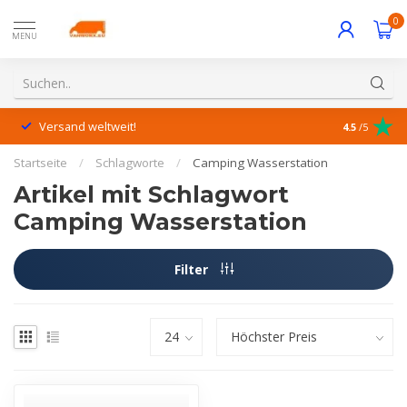
0
MENU
Versand weltweit!
Hervorrage
4.5
/5
Startseite
/
Schlagworte
/
Camping Wasserstation
Artikel mit Schlagwort
Camping Wasserstation
Filter