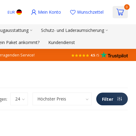
0
Mein Konto
Wunschzettel
EUR
ugausstattung
Schutz- und Laderaumsicherung
mein Paket ankommt?
Kundendienst
rragenden Service!
4.5
/5
gen:
Filter