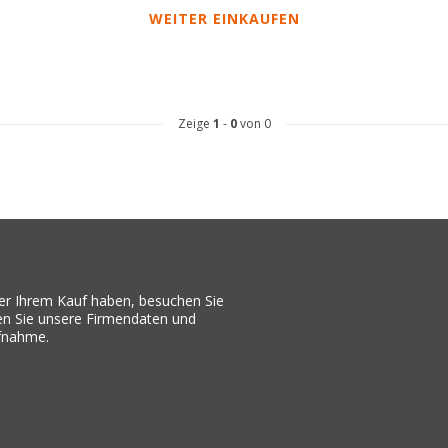
WEITER EINKAUFEN
Zeige
1
-
0
von 0
er Ihrem Kauf haben, besuchen Sie
den Sie unsere Firmendaten und
ufnahme.