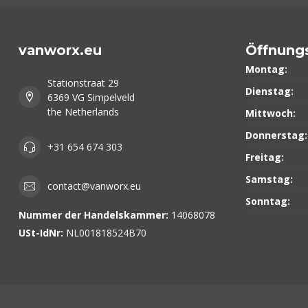
vanworx.eu
Öffnung
Montag:
Stationstraat 29
Dienstag:
6369 VG Simpelveld
the Netherlands
Mittwoch:
Donnerstag:
+31 654 674 303
Freitag:
Samstag:
contact@vanworx.eu
Sonntag:
Nummer der Handelskammer:
14068078
USt-IdNr:
NL001818524B70