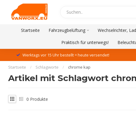
Startseite
Fahrzeugbelüftung
Wechselrichter, La
Praktisch für unterwegs!
Beleucht
Werktags vor 15 Uhr bestellt = heute versendet!
Startseite
/
Schlagworte
/
chrome kap
Artikel mit Schlagwort chro
0
Produkte