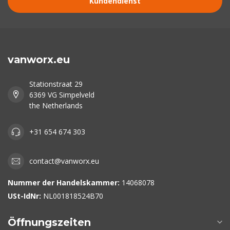
Kundendienst
vanworx.eu
Stationstraat 29
6369 VG Simpelveld
the Netherlands
+31 654 674 303
contact@vanworx.eu
Nummer der Handelskammer:
14068078
USt-IdNr:
NL001818524B70
Öffnungszeiten