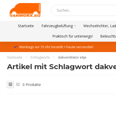
Startseite
Fahrzeugbelüftung
Wechselrichter, La
Praktisch für unterwegs!
Beleucht
Werktags vor 15 Uhr bestellt = heute versendet!
Startseite
/
Schlagworte
/
dakventilator eitje
Artikel mit Schlagwort dakven
0
Produkte