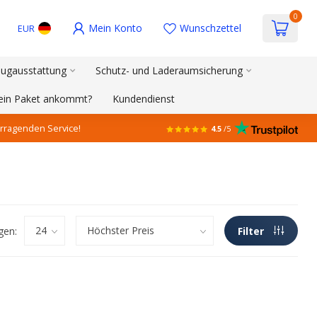
0
Mein Konto
Wunschzettel
EUR
ugausstattung
Schutz- und Laderaumsicherung
mein Paket ankommt?
Kundendienst
rragenden Service!
4.5
/5
gen:
Filter