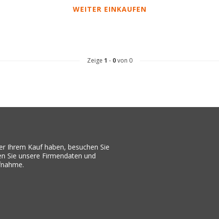
WEITER EINKAUFEN
Zeige
1
-
0
von 0
er Ihrem Kauf haben, besuchen Sie
den Sie unsere Firmendaten und
ufnahme.