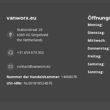
vanworx.eu
Öffnung
Montag:
Stationstraat 29
Dienstag:
6369 VG Simpelveld
the Netherlands
Mittwoch:
Donnerstag:
+31 654 674 303
Freitag:
Samstag:
contact@vanworx.eu
Sonntag:
Nummer der Handelskammer:
14068078
USt-IdNr:
NL001818524B70