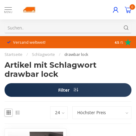
0
MENU
Versand weltweit!
Hervorrage
4.5
/5
Startseite
/
Schlagworte
/
drawbar lock
Artikel mit Schlagwort
drawbar lock
Filter