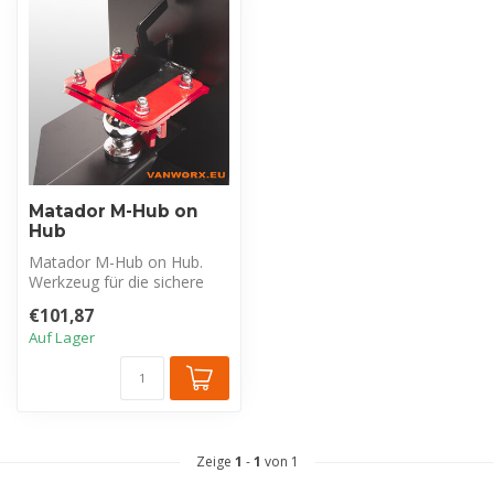
Matador M-Hub on
Hub
Matador M-Hub on Hub.
Werkzeug für die sichere
Anhängerkupplung. Das
€101,87
Anbringen I...
Auf Lager
Zeige
1
-
1
von 1