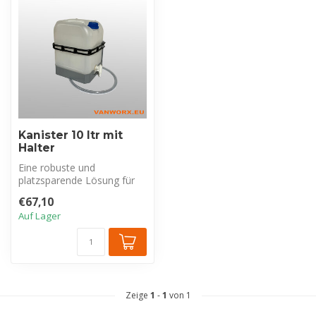
Kanister 10 ltr mit
Halter
Eine robuste und
platzsparende Lösung für
den sicheren Transport von
€67,10
Flüssigkeit...
Auf Lager
Zeige
1
-
1
von 1