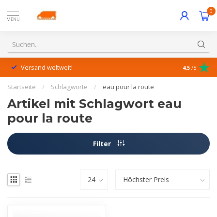
0
MENU
Versand weltweit!
Hervorrage
4.5
/5
Startseite
/
Schlagworte
/
eau pour la route
Artikel mit Schlagwort eau
pour la route
Filter