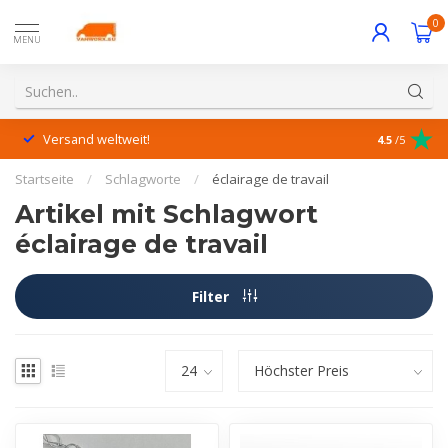
0
MENU
Versand weltweit!
Hervorrage
4.5
/5
Startseite
/
Schlagworte
/
éclairage de travail
Artikel mit Schlagwort
éclairage de travail
Filter