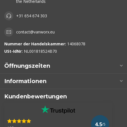
the Netherlands
+31 654 674 303
contact@vanworx.eu
Nummer der Handelskammer:
14068078
USt-IdNr:
NL001818524B70
Öffnungszeiten
Informationen
Kundenbewertungen
4.5
/5