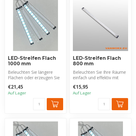
LED-Streifen Flach
LED-Streifen Flach
1000 mm
800 mm
Beleuchten Sie längere
Beleuchten Sie Ihre Räume
Flächen oder erzeugen Sie
einfach und effektiv mit
durchgehende Lichtlinien
dieser flachen LED-Leiste
€21,45
€15,95
mit di...
aus...
Auf Lager
Auf Lager