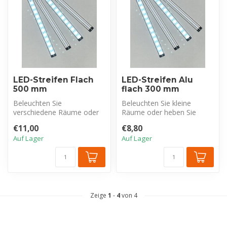
LED-Streifen Flach
LED-Streifen Alu
500 mm
flach 300 mm
Beleuchten Sie
Beleuchten Sie kleine
verschiedene Räume oder
Räume oder heben Sie
setzen Sie Akzente mit
Details ganz einfach hervor
€11,00
€8,80
diesem vielseitige...
mit diese...
Auf Lager
Auf Lager
Zeige
1
-
4
von 4