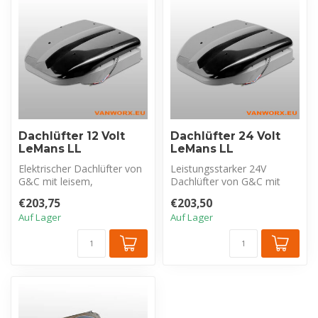
Dachlüfter 12 Volt
Dachlüfter 24 Volt
LeMans LL
LeMans LL
Elektrischer Dachlüfter von
Leistungsstarker 24V
G&C mit leisem,
Dachlüfter von G&C mit
bürstenlosem Motor. 12V
leisem und
€203,75
€203,50
und Verbrauc...
energieeffizientem bürste...
Auf Lager
Auf Lager