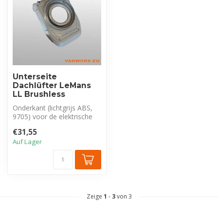
Unterseite
Dachlüfter LeMans
LL Brushless
Onderkant (lichtgrijs ABS,
9705) voor de elektrische
G&C dakventilator met
€31,55
borst...
Auf Lager
Zeige
1
-
3
von 3