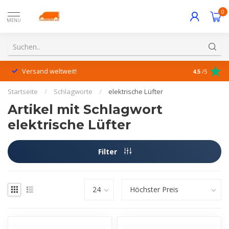
0
MENU
Versand weltweit!
Hervorrage
4.5
/5
Startseite
/
Schlagworte
/
elektrische Lüfter
Artikel mit Schlagwort
elektrische Lüfter
Filter