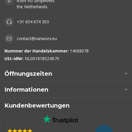
6369 VG Simpelveld
the Netherlands
+31 654 674 303
contact@vanworx.eu
Nummer der Handelskammer:
14068078
USt-IdNr:
NL001818524B70
Öffnungszeiten
Informationen
Kundenbewertungen