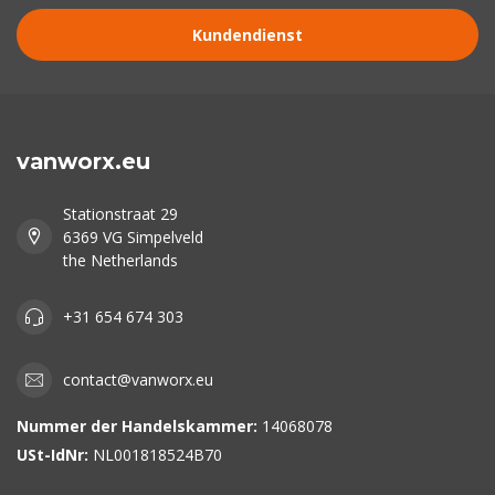
Kundendienst
vanworx.eu
Stationstraat 29
6369 VG Simpelveld
the Netherlands
+31 654 674 303
contact@vanworx.eu
Nummer der Handelskammer:
14068078
USt-IdNr:
NL001818524B70