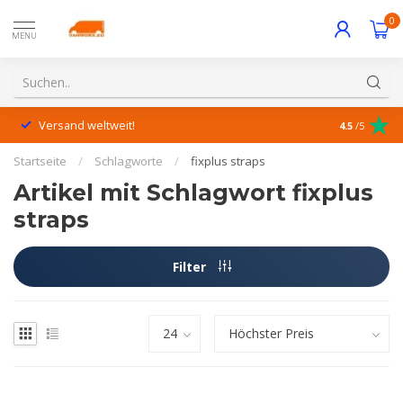
0
MENU
Versand weltweit!
Hervorrage
4.5
/5
Startseite
/
Schlagworte
/
fixplus straps
Artikel mit Schlagwort fixplus
straps
Filter