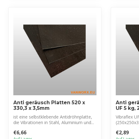
Anti geräusch Platten 520 x
Anti ger
330,3 x 3,5mm
UF 5 kg, 
ist eine selbstklebende Antidröhnplatte,
Vibraflex U
die Vibrationen in Stahl, Aluminium und...
(250x250x3
Vibrations- 
€6,66
€2,89
Auf Lager
Auf Lager