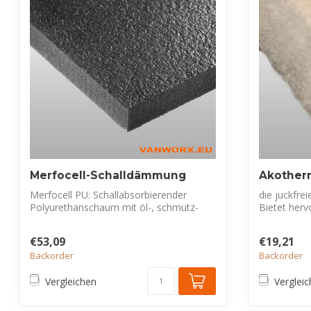
Merfocell-Schalldämmung
Akother
Merfocell PU: Schallabsorbierender
die juckfrei
Polyurethanschaum mit öl-, schmutz-
Bietet he
und feuch...
un...
€53,09
€19,21
Backorder
Backorder
Vergleichen
Verglei