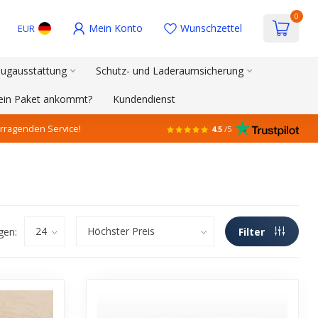
0
Mein Konto
Wunschzettel
EUR
ugausstattung
Schutz- und Laderaumsicherung
mein Paket ankommt?
Kundendienst
rragenden Service!
4.5
/5
gen:
Filter