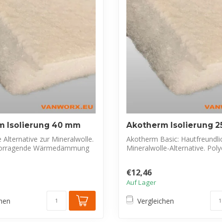
m Isolierung 40 mm
Akotherm Isolierung 
e Alternative zur Mineralwolle.
Akotherm Basic: Hautfreundli
rvorragende Wärmedämmung
Mineralwolle-Alternative. Pol
für Wä...
€12,46
Auf Lager
chen
Vergleichen