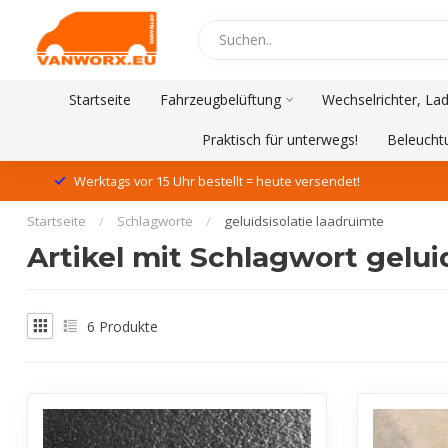
Startseite
Fahrzeugbelüftung
Wechselrichter, La
Praktisch für unterwegs!
Beleucht
Werktags vor 15 Uhr bestellt = heute versendet!
Startseite
/
Schlagworte
/
geluidsisolatie laadruimte
Artikel mit Schlagwort gelui
6
Produkte