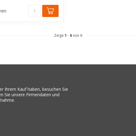
chen
Zeige
1
-
6
von 6
er Ihrem Kauf haben, besuchen Sie
den Sie unsere Firmendaten und
ufnahme.