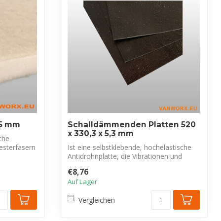
25 mm
Schalldämmenden Platten 520
x 330,3 x 5,3 mm
che
yesterfasern
Ist eine selbstklebende, hochelastische
Antidröhnplatte, die Vibrationen und
Res...
€8,76
Auf Lager
Vergleichen