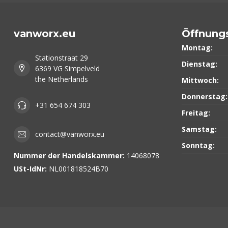
vanworx.eu
Öffnung
Montag:
Stationstraat 29
Dienstag:
6369 VG Simpelveld
the Netherlands
Mittwoch:
Donnerstag:
+31 654 674 303
Freitag:
Samstag:
contact@vanworx.eu
Sonntag:
Nummer der Handelskammer:
14068078
USt-IdNr:
NL001818524B70