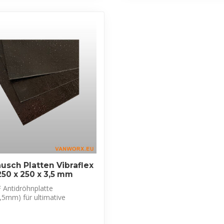
äusch Platten Vibraflex
250 x 250 x 3,5 mm
F Antidröhnplatte
,5mm) für ultimative
und Scha...