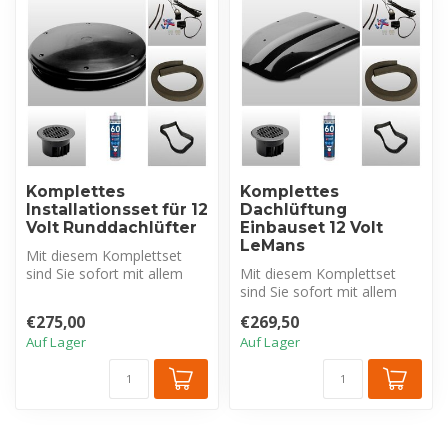
Komplettes
Komplettes
Installationsset für 12
Dachlüftung
Volt Runddachlüfter
Einbauset 12 Volt
LeMans
Mit diesem Komplettset
sind Sie sofort mit allem
Mit diesem Komplettset
Notwendigen für die
sind Sie sofort mit allem
fachgerecht...
Notwendigen für die
€275,00
€269,50
fachgerecht...
Auf Lager
Auf Lager