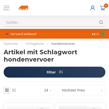
0
MENU
Versand weltweit!
Hervorrage
4.5
/5
Startseite
/
Schlagworte
/
hondenvervoer
Artikel mit Schlagwort
hondenvervoer
Filter