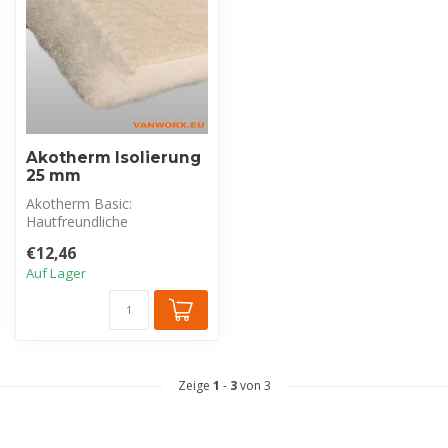
Akotherm Isolierung
25 mm
Akotherm Basic:
Hautfreundliche
Mineralwolle-Alternative.
€12,46
Polyesterfasern für Wä...
Auf Lager
Zeige
1
-
3
von 3