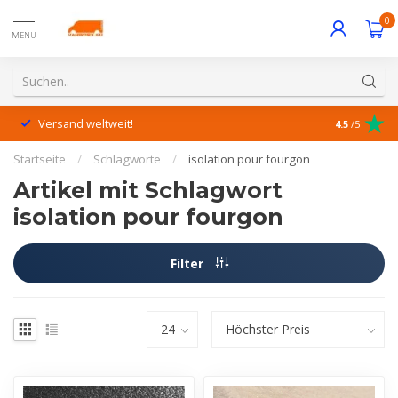
0
MENU
Versand weltweit!
Hervorrage
4.5
/5
Startseite
/
Schlagworte
/
isolation pour fourgon
Artikel mit Schlagwort
isolation pour fourgon
Filter