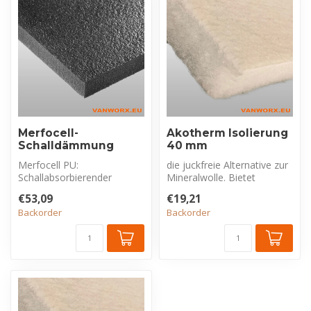
Merfocell-
Akotherm Isolierung
Schalldämmung
40 mm
Merfocell PU:
die juckfreie Alternative zur
Schallabsorbierender
Mineralwolle. Bietet
Polyurethanschaum mit öl-,
hervorragende
€53,09
€19,21
schmutz- und feuch...
Wärmedämmung un...
Backorder
Backorder