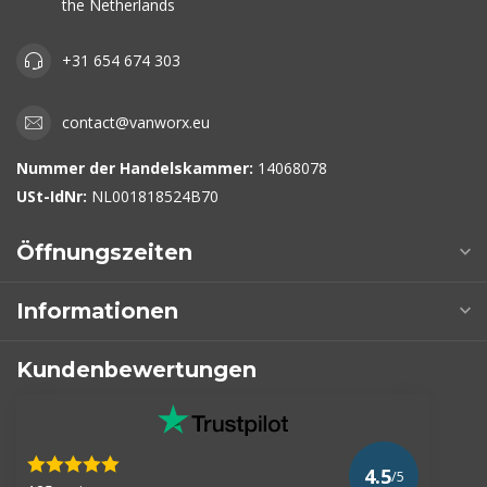
the Netherlands
+31 654 674 303
contact@vanworx.eu
Nummer der Handelskammer:
14068078
USt-IdNr:
NL001818524B70
Öffnungszeiten
Informationen
Kundenbewertungen
4.5
/5