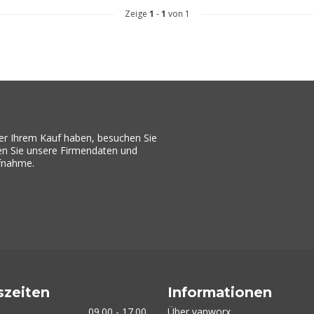
Zeige
1
-
1
von 1
er Ihrem Kauf haben, besuchen Sie
den Sie unsere Firmendaten und
ufnahme.
szeiten
Informationen
09.00 - 17.00
Über vanworx