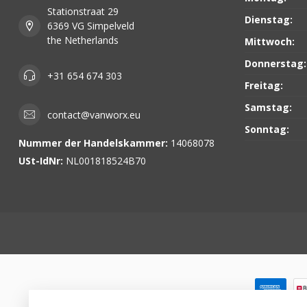
Stationstraat 29
Dienstag:
6369 VG Simpelveld
the Netherlands
Mittwoch:
Donnerstag:
+31 654 674 303
Freitag:
Samstag:
contact@vanworx.eu
Sonntag:
Nummer der Handelskammer:
14068078
USt-IdNr:
NL001818524B70