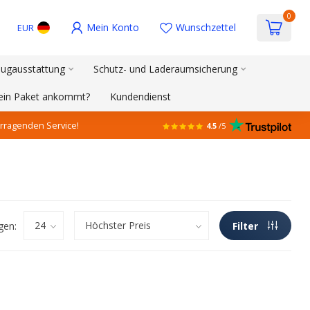
0
Mein Konto
Wunschzettel
EUR
ugausstattung
Schutz- und Laderaumsicherung
mein Paket ankommt?
Kundendienst
rragenden Service!
4.5
/5
gen:
Filter