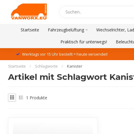
Startseite
Fahrzeugbelüftung
Wechselrichter, La
Praktisch für unterwegs!
Beleucht
Werktags vor 15 Uhr bestellt = heute versendet!
Startseite
/
Schlagworte
/
Kanister
Artikel mit Schlagwort Kanis
1
Produkte