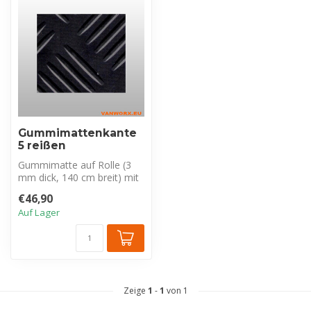
Gummimattenkante
5 reißen
Gummimatte auf Rolle (3
mm dick, 140 cm breit) mit
5-Trapez-Muster für extra
€46,90
Hal...
Auf Lager
Zeige
1
-
1
von 1