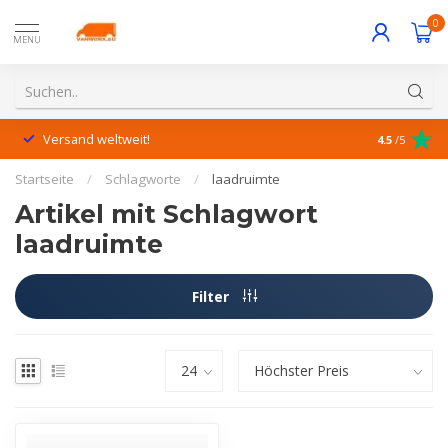
0
MENU
Versand weltweit!
Hervorrage
4.5
/5
Startseite
/
Schlagworte
/
laadruimte
Artikel mit Schlagwort
laadruimte
Filter