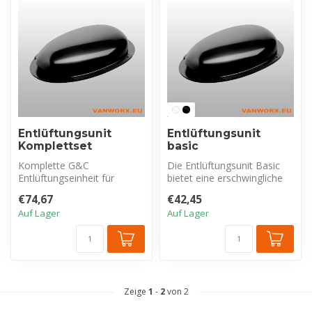
Entlüftungsunit
Entlüftungsunit
Komplettset
basic
Komplette G&C
Die Entlüftungsunit Basic
Entlüftungseinheit für
bietet eine erschwingliche
Flachdächer. Geräuschloser
und einfache Lösung zur
€74,67
€42,45
ABS-Dachlüfter o...
Bel...
Auf Lager
Auf Lager
Zeige
1
-
2
von 2