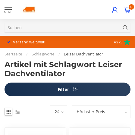
0
MENU
Versand weltweit!
Hervorrage
4.5
/5
Startseite
/
Schlagworte
/
Leiser Dachventilator
Artikel mit Schlagwort Leiser
Dachventilator
Filter