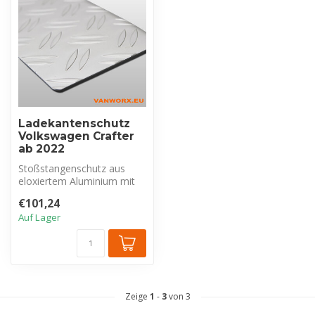
Ladekantenschutz
Volkswagen Crafter
ab 2022
Stoßstangenschutz aus
eloxiertem Aluminium mit
Riffelblechprofil, exklusiv für
€101,24
V...
Auf Lager
Zeige
1
-
3
von 3