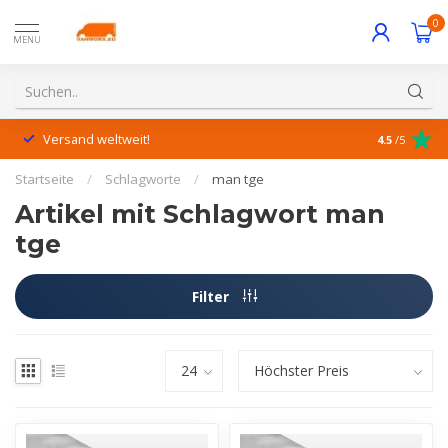
0
MENU
Versand weltweit!
Hervorrage
4.5
/5
Startseite
/
Schlagworte
/
man tge
Artikel mit Schlagwort man
tge
Filter