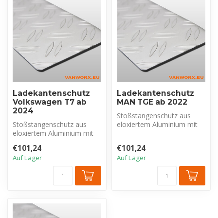
Ladekantenschutz
Ladekantenschutz
Volkswagen T7 ab
MAN TGE ab 2022
2024
Stoßstangenschutz aus
Stoßstangenschutz aus
eloxiertem Aluminium mit
eloxiertem Aluminium mit
Riffelblechprofil, exklusiv für
Riffelblechprofil, exklusiv für
M...
€101,24
€101,24
V...
Auf Lager
Auf Lager