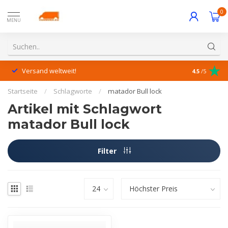
0
MENU
Versand weltweit!
Hervorrage
4.5
/5
Startseite
/
Schlagworte
/
matador Bull lock
Artikel mit Schlagwort
matador Bull lock
Filter