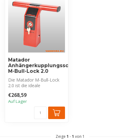
Matador
Anhängerkupplungsschutz
M-Bull-Lock 2.0
Die Matador M-Bull-Lock
2.0 ist die ideale
Sicherheitslösung für
€268,59
Lieferwagen, di...
Auf Lager
Zeige
1
-
1
von 1