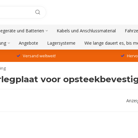
degeräte und Batterien
Kabels und Anschlussmaterial
Fahrze
ung
Angebote
Lagersysteme
Wie lange dauert es, bis 
Versand weltweit!
Hervo
ing
rlegplaat voor opsteekbevesti
Anzei