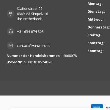
Montag:
Stationstraat 29
Dienstag:
6369 VG Simpelveld
the Netherlands
Mittwoch:
Donnerstag:
+31 654 674 303
Freitag:
Samstag:
contact@vanworx.eu
Sonntag:
Nummer der Handelskammer:
14068078
USt-IdNr:
NL001818524B70