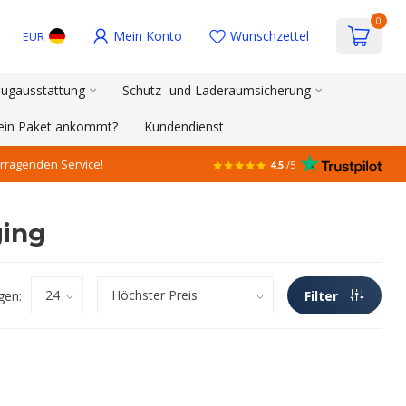
0
Mein Konto
Wunschzettel
EUR
ugausstattung
Schutz- und Laderaumsicherung
mein Paket ankommt?
Kundendienst
rragenden Service!
4.5
/5
ging
gen:
Filter