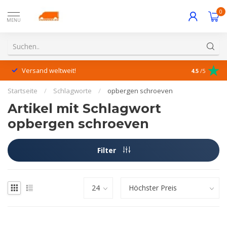
0
MENU
Versand weltweit!
Hervorrage
4.5
/5
Startseite
/
Schlagworte
/
opbergen schroeven
Artikel mit Schlagwort
opbergen schroeven
Filter