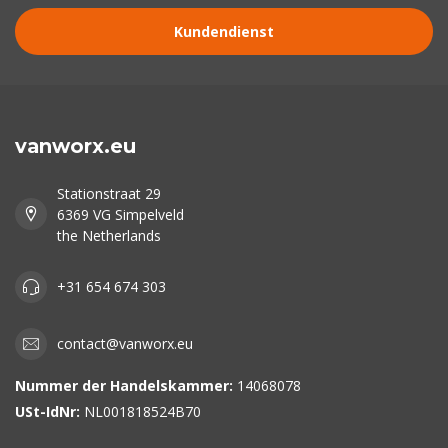
Kundendienst
vanworx.eu
Stationstraat 29
6369 VG Simpelveld
the Netherlands
+31 654 674 303
contact@vanworx.eu
Nummer der Handelskammer:
14068078
USt-IdNr:
NL001818524B70