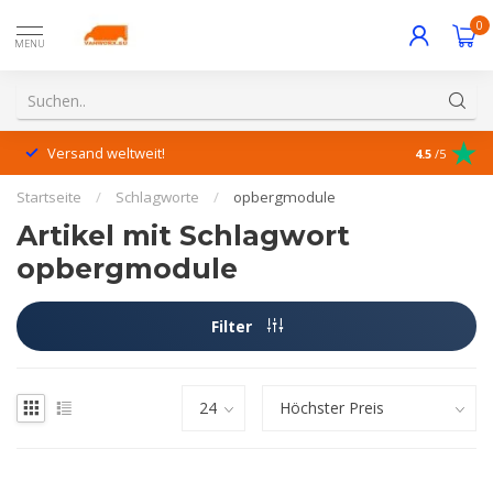
0
MENU
Versand weltweit!
Hervorrage
4.5
/5
Startseite
/
Schlagworte
/
opbergmodule
Artikel mit Schlagwort
opbergmodule
Filter