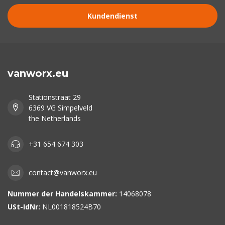
Kundendienst
vanworx.eu
Stationstraat 29
6369 VG Simpelveld
the Netherlands
+31 654 674 303
contact@vanworx.eu
Nummer der Handelskammer:
14068078
USt-IdNr:
NL001818524B70