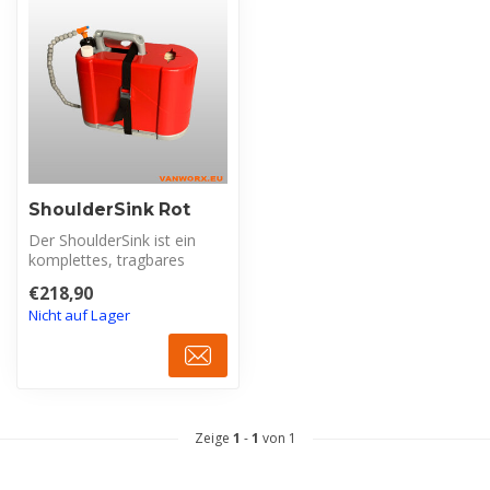
ShoulderSink Rot
Der ShoulderSink ist ein
komplettes, tragbares
Händehygiene-Modul mit 5
€218,90
Litern W...
Nicht auf Lager
Zeige
1
-
1
von 1