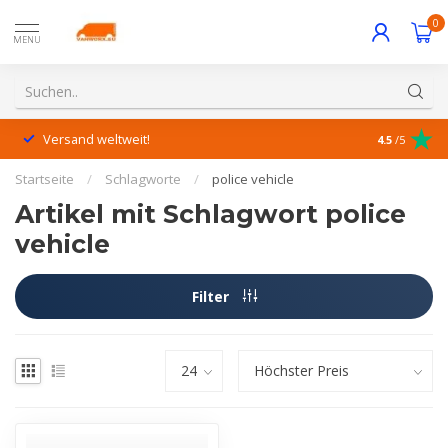
0
MENU
Versand weltweit!
Hervorrage
4.5
/5
Startseite
/
Schlagworte
/
police vehicle
Artikel mit Schlagwort police
vehicle
Filter