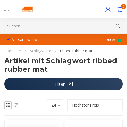
0
MENU
Versand weltweit!
Hervorrage
4.5
/5
Startseite
/
Schlagworte
/
ribbed rubber mat
Artikel mit Schlagwort ribbed
rubber mat
Filter