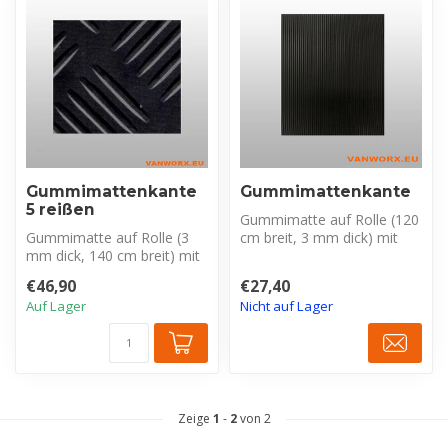
Gummimattenkante
Gummimattenkante
5 reißen
Gummimatte auf Rolle (120
Gummimatte auf Rolle (3
cm breit, 3 mm dick) mit
mm dick, 140 cm breit) mit
Rillenmuster. Ideal als
5-Trapez-Muster für extra
Anhän...
€46,90
€27,40
Hal...
Auf Lager
Nicht auf Lager
Zeige
1
-
2
von 2