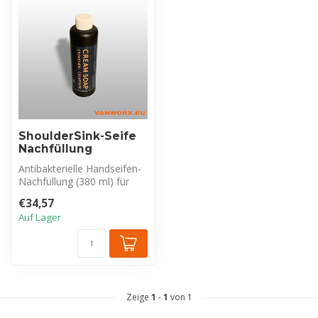
ShoulderSink-Seife
Nachfüllung
Antibakterielle Handseifen-
Nachfüllung (380 ml) für
den ShoulderSink. Milde,
€34,57
ger...
Auf Lager
Zeige
1
-
1
von 1