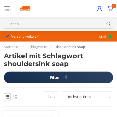
0
MENU
Versand weltweit!
Hervorrage
4.5
/5
Startseite
/
Schlagworte
/
shouldersink soap
Artikel mit Schlagwort
shouldersink soap
Filter